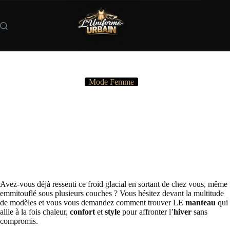
Passer
au
contenu
Mode Femme
Quel manteau pour cet hiver : comment choisir le meilleur
modèle ?
Avez-vous déjà ressenti ce froid glacial en sortant de chez vous, même
emmitouflé sous plusieurs couches ? Vous hésitez devant la multitude
de modèles et vous vous demandez comment trouver LE
manteau
qui
allie à la fois chaleur,
confort
et
style
pour affronter l’
hiver
sans
compromis.