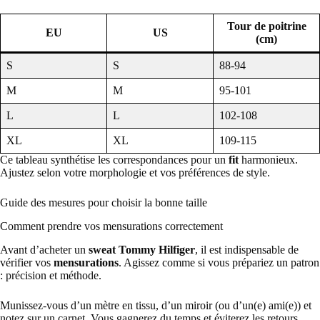
Tour de poitrine
EU
US
(cm)
S
S
88-94
M
M
95-101
L
L
102-108
XL
XL
109-115
Ce tableau synthétise les correspondances pour un
fit
harmonieux.
Ajustez selon votre morphologie et vos préférences de style.
Guide des mesures pour choisir la bonne taille
Comment prendre vos mensurations correctement
Avant d’acheter un
sweat Tommy Hilfiger
, il est indispensable de
vérifier vos
mensurations
. Agissez comme si vous prépariez un patron
: précision et méthode.
Munissez-vous d’un mètre en tissu, d’un miroir (ou d’un(e) ami(e)) et
notez sur un carnet. Vous gagnerez du temps et éviterez les retours.