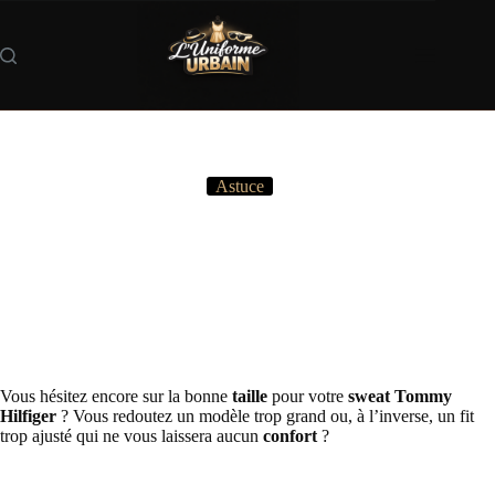
Passer
au
contenu
Astuce
Comment taillent les sweats Tommy Hilfiger ?
Vous hésitez encore sur la bonne
taille
pour votre
sweat Tommy
Hilfiger
? Vous redoutez un modèle trop grand ou, à l’inverse, un fit
trop ajusté qui ne vous laissera aucun
confort
?