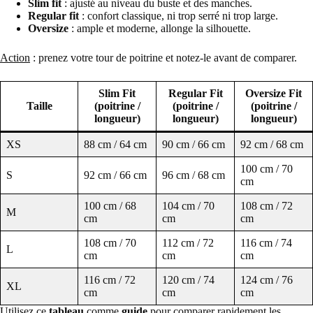
Slim fit
: ajusté au niveau du buste et des manches.
Regular fit
: confort classique, ni trop serré ni trop large.
Oversize
: ample et moderne, allonge la silhouette.
Action
: prenez votre tour de poitrine et notez-le avant de comparer.
Slim Fit
Regular Fit
Oversize Fit
Taille
(poitrine /
(poitrine /
(poitrine /
longueur)
longueur)
longueur)
XS
88 cm / 64 cm
90 cm / 66 cm
92 cm / 68 cm
100 cm / 70
S
92 cm / 66 cm
96 cm / 68 cm
cm
100 cm / 68
104 cm / 70
108 cm / 72
M
cm
cm
cm
108 cm / 70
112 cm / 72
116 cm / 74
L
cm
cm
cm
116 cm / 72
120 cm / 74
124 cm / 76
XL
cm
cm
cm
Utilisez ce
tableau
comme
guide
pour comparer rapidement les