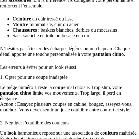
Les
accessoires
font la différence. Ils soulignent votre personnalité et
renforcent l’ensemble.
Ceinture
en cuir tressé ou lisse
Montre
minimaliste, cuir ou acier
Chaussures
: baskets blanches, derbies ou mocassins
Sac : sacoche en toile ou besace en cuir
N’hésitez pas à tester des écharpes légères ou un chapeau. Chaque
détail apporte une touche personnalisée à votre
pantalon chino
.
Les erreurs à éviter pour un look réussi
1. Opter pour une coupe inadaptée
Le piège numéro 1 reste la
coupe
mal choisie. Trop slim, votre
pantalon chino
limite vos mouvements. Trop large, il perd en
élégance.
Action : Essayez plusieurs coupes en cabine, bougez, asseyez-vous,
marchez. Vous devez sentir un juste équilibre entre confort et style.
2. Négliger l’équilibre des couleurs
Un
look
harmonieux repose sur une association de
couleurs
maîtrisée.
Évitez le total ton sur ton ou les contrastes trop criards.